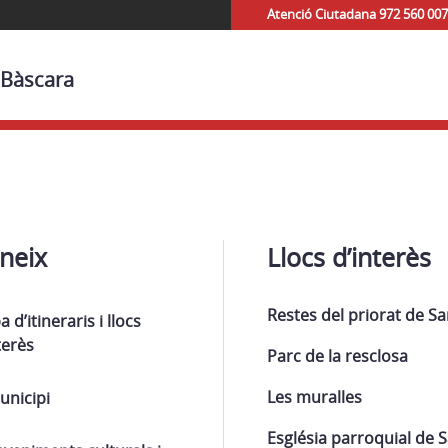
Atenció Ciutadana 972 560 007
 Bàscara
neix
Llocs d’interès
Restes del priorat de Sa
 d’itineraris i llocs
terès
Parc de la resclosa
Les muralles
unicipi
Església parroquial de S