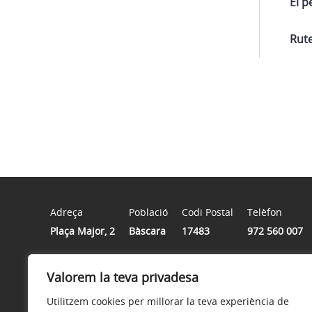
El p
Rute
Adreça
Població
Codi Postal
Telèfon
Plaça Major, 2
Bàscara
17483
972 560 007
Valorem la teva privadesa
Horari
De dilluns a divendres de 8:00h a 14:00h, excepte dijous
Utilitzem cookies per millorar la teva experiència de