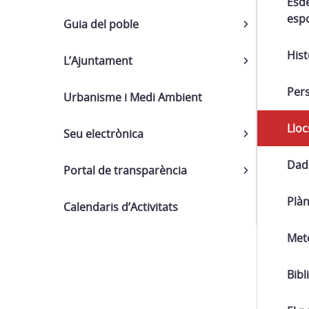
Esde
espo
Guia del poble
Hist
L’Ajuntament
Pers
Urbanisme i Medi Ambient
Lloc
Seu electrònica
Dade
Portal de transparència
Plàn
Calendaris d’Activitats
Met
Bibl