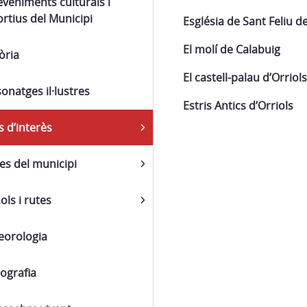
veniments culturals i
rtius del Municipi
Església de Sant Feliu d
El molí de Calabuig
òria
El castell-palau d’Orriols
onatges il·lustres
Estris Antics d’Orriols
s d’interès
s del municipi
ols i rutes
eorologia
iografia