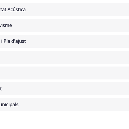
tat Acústica
visme
i Pla d'ajust
t
unicipals