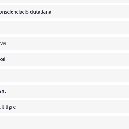
nscienciació ciutadana
rvei
oil
ent
t tigre