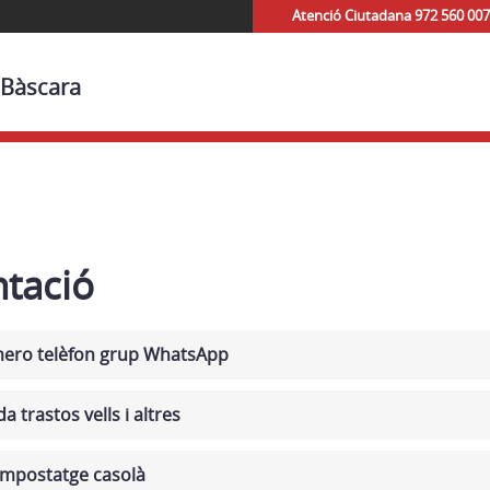
Atenció Ciutadana 972 560 007
 Bàscara
tació
mero telèfon grup WhatsApp
a trastos vells i altres
mpostatge casolà