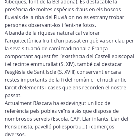
Xibeques, font de la Belladona). És destacable la
presència de moltes espècies d’aus en els boscos
fluvials de la riba del Fluvià on no és estrany trobar
persones observant-los i fent-ne fotos.
A banda de la riquesa natural cal valorar
l’arquitectònica fruit d’un passat en què va ser clau per
la seva situació de camí tradicional a França
comportant aquest fet l’existència del Castell episcopal
i el recinte emmurallat (S. XIV), també cal destacar
l’església de Sant Iscle (S. XVIII) conservant encara
restes importants de la fi del romànic i el nucli antic
farcit d’elements i cases que ens recorden el nostre
passat.
Actualment Bàscara ha esdevingut un lloc de
referència pels pobles veïns atès que disposa de
nombrosos serveis (Escola, CAP, Llar infants, Llar del
Pensionista, pavelló poliesportiu…) i comerços
diversos.