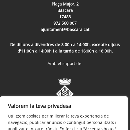
Plaça Major, 2
Bàscara
17483
972 560 007
ajuntament@bascara.cat
De dilluns a divendres de 8:00h a 14:00h, excepte dijous
d'11:00h a 14:00h i a la tarda de 16:00h a 18:00h.
Amb el suport de:
Valorem la teva privadesa
Utilitzem cookies per millorar la teva experiència de
navegació, publicar anuncis o contingut personalitzats i
analitzar el nostre trànsit. En fer clic a "Acceptar-ho tot",