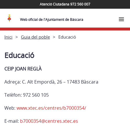
Atenció Ciutadana 972 560 007
Web oficial de l'Ajuntament de Bàscara
Inici
Guia del poble
Educació
Educació
CEIP JOAN REGLÀ
Adreça: C. Alt Empordà, 26 – 17483 Bàscara
Telèfon: 972 560 105
Web:
www.xtec.es/centres/b7000354/
E-mail:
b7000354@centres.xtec.es