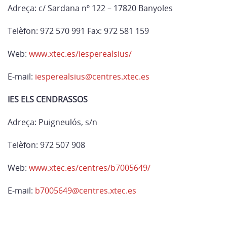
Adreça: c/ Sardana nº 122 – 17820 Banyoles
Telèfon: 972 570 991 Fax: 972 581 159
Web:
www.xtec.es/iesperealsius/
E-mail:
iesperealsius@centres.xtec.es
IES ELS CENDRASSOS
Adreça: Puigneulós, s/n
Telèfon: 972 507 908
Web:
www.xtec.es/centres/b7005649/
E-mail:
b7005649@centres.xtec.es