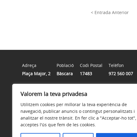
< Entrada Anterior
Adreça
Població
Codi Postal
Telèfon
Plaça Major, 2
Bàscara
17483
972 560 007
Valorem la teva privadesa
Horari
De dilluns a divendres de 8:00h a 14:00h, excepte dijous
Utilitzem cookies per millorar la teva experiència de
navegació, publicar anuncis o contingut personalitzats i
analitzar el nostre trànsit. En fer clic a "Acceptar-ho tot",
acceptes l'ús que fem de les cookies.
Avís legal
Política de privacitat
Accessibilitat